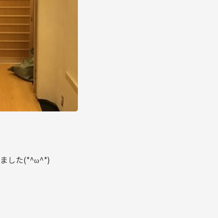
た(*^ω^*)