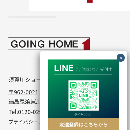
須賀川ショールーム
in
〒962-0021
福島県須賀川市館取町23−1
Tel.
0120-029-912
© GOING HOME
プライバシーポリシー