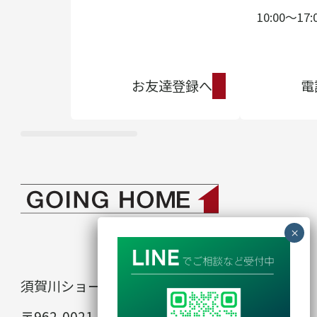
10:00〜17:
お友達登録へ
電
須賀川ショールーム
in
〒962-0021