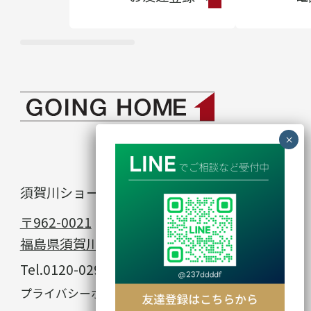
須賀川ショールーム
in
〒962-0021
福島県須賀川市館取町23−1
Tel.
0120-029-912
© GOING HOME
プライバシーポリシー