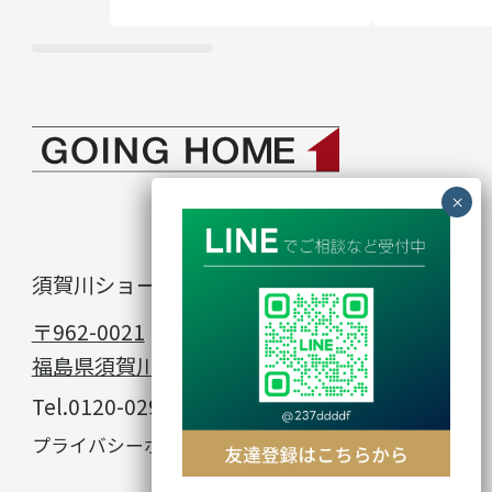
須賀川ショールーム
in
〒962-0021
福島県須賀川市館取町23−1
Tel.
0120-029-912
© GOING HOME
プライバシーポリシー