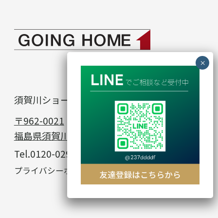
須賀川ショールーム
in
〒962-0021
福島県須賀川市館取町23−1
Tel.
0120-029-912
© GOING HOME
プライバシーポリシー