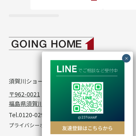
須賀川ショールーム
in
〒962-0021
福島県須賀川市館取町23−1
Tel.
0120-029-912
© GOING HOME
プライバシーポリシー