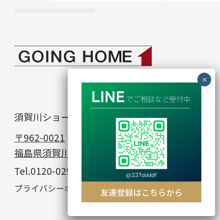
須賀川ショールーム
in
〒962-0021
福島県須賀川市館取町23−1
Tel.
0120-029-912
© GOING HOME
プライバシーポリシー