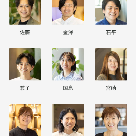
佐藤
金澤
石平
兼子
国島
宮崎