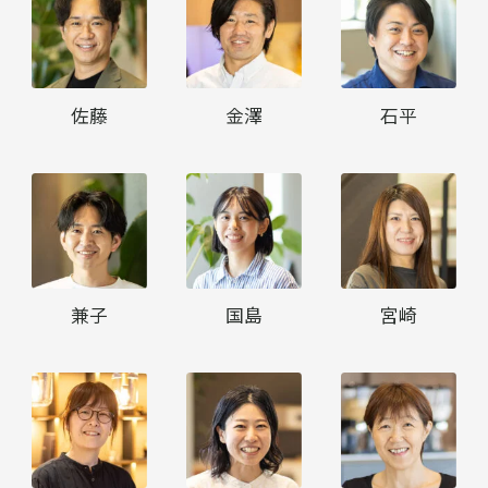
佐藤
金澤
石平
兼子
国島
宮崎