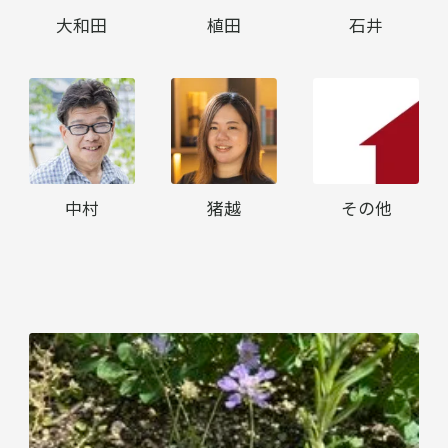
大和田
植田
石井
中村
猪越
その他